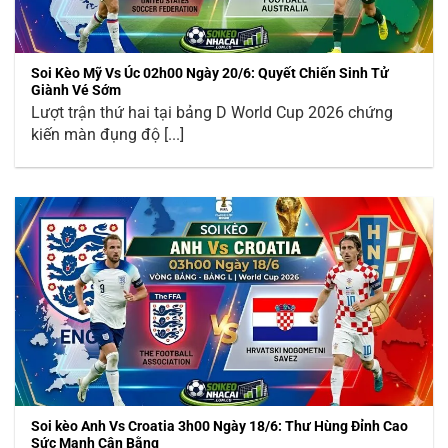
Soi Kèo Mỹ Vs Úc 02h00 Ngày 20/6: Quyết Chiến Sinh Tử
Giành Vé Sớm
Lượt trận thứ hai tại bảng D World Cup 2026 chứng
kiến màn đụng độ [...]
Soi kèo Anh Vs Croatia 3h00 Ngày 18/6: Thư Hùng Đỉnh Cao
Sức Mạnh Cân Bằng