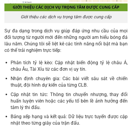
Giới thiệu các dịch vụ trọng tâm được cung cấp
Sự đa dạng trong dịch vụ giúp đáp ứng nhu cầu của mọi
đối tượng từ người mới đến những người am hiểu bóng đá
lâu năm. Chúng tôi sẽ liệt kê các tính năng nổi bật mà bạn
có thể trải nghiệm trực tiếp:
Phân tích tỷ lệ kèo: Cập nhật biến động tỷ lệ châu Á,
châu Âu, Tài Xỉu từ các đơn vị uy tín.
Nhận định chuyên gia: Các bài viết sâu sát về chiến
thuật, đội hình dự kiến của từng CLB.
Cập nhật tin tức: Thông tin chuyển nhượng, thay đổi
huấn luyện viên hoặc các yếu tố bên lề ảnh hưởng đến
tâm lý thi đấu.
Bảng xếp hạng và kết quả: Dữ liệu trực tuyến được cập
nhật theo từng giây của trận đấu.