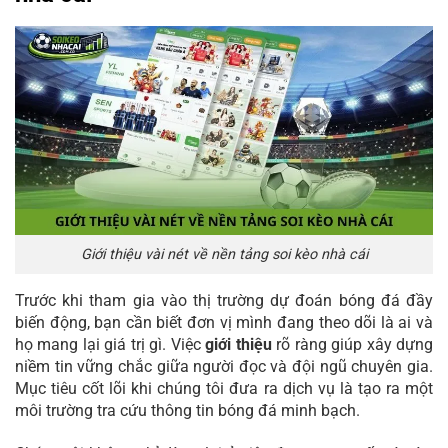
Giới thiệu vài nét về nền tảng soi kèo nhà cái
Trước khi tham gia vào thị trường dự đoán bóng đá đầy
biến động, bạn cần biết đơn vị mình đang theo dõi là ai và
họ mang lại giá trị gì. Việc
giới thiệu
rõ ràng giúp xây dựng
niềm tin vững chắc giữa người đọc và đội ngũ chuyên gia.
Mục tiêu cốt lõi khi chúng tôi đưa ra dịch vụ là tạo ra một
môi trường tra cứu thông tin bóng đá minh bạch.