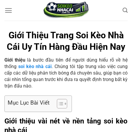
Bỏ
qua
nội
dung
Giới Thiệu Trang Soi Kèo Nhà
Cái Uy Tín Hàng Đầu Hiện Nay
Giới thiệu
là bước đầu tiên để người dùng hiểu rõ về hệ
thống
soi kèo nhà cái
. Chúng tôi tập trung vào việc cung
cấp các dữ liệu phân tích bóng đá chuyên sâu, giúp bạn có
cái nhìn tổng quan trước khi đưa ra quyết định trong bất kỳ
trận đấu nào.
Mục Lục Bài Viết
Giới thiệu vài nét về nền tảng soi kèo
nhà cái