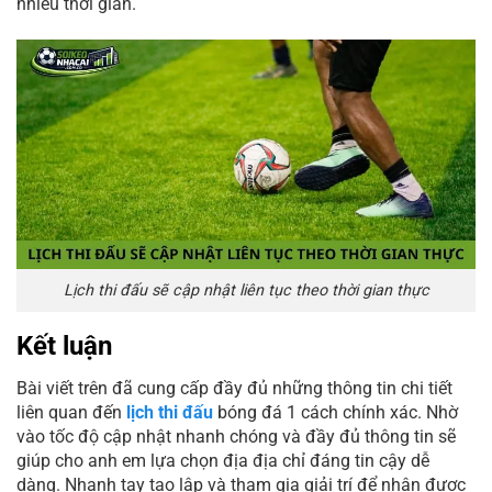
nhiều thời gian.
Lịch thi đấu sẽ cập nhật liên tục theo thời gian thực
Kết luận
Bài viết trên đã cung cấp đầy đủ những thông tin chi tiết
liên quan đến
lịch thi đấu
bóng đá 1 cách chính xác. Nhờ
vào tốc độ cập nhật nhanh chóng và đầy đủ thông tin sẽ
giúp cho anh em lựa chọn địa địa chỉ đáng tin cậy dễ
dàng. Nhanh tay tạo lập và tham gia giải trí để nhận được