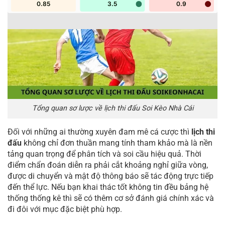
0.85
3.5
0.9
Tổng quan sơ lược về lịch thi đấu
Soi Kèo Nhà Cái
Đối với những ai thường xuyên đam mê cá cược thì
lịch thi
đấu
không chỉ đơn thuần mang tính tham khảo mà là nền
tảng quan trọng để phân tích và soi cầu hiệu quả. Thời
điểm chẩn đoán diễn ra phải cắt khoảng nghỉ giữa vòng,
được di chuyển và mật độ thông báo sẽ tác động trực tiếp
đến thể lực. Nếu bạn khai thác tốt không tin đều bảng hệ
thống thống kê thì sẽ có thêm cơ sở đánh giá chính xác và
đi đôi với mục đặc biệt phù hợp.