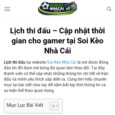
Bỏ
qua
nội
dung
Lịch thi đấu – Cập nhật thời
gian cho gamer tại Soi Kèo
Nhà Cái
Lịch thi đấu
tại website
Soi Kèo Nhà Cái
là nơi được đông
đảo tín đồ đam mê bóng đá quan tâm theo dõi. Tại đây
thành viên có thể cập nhật những thông tin chi tiết về trận
đấu và mình yêu thích sắp diễn ra. Cùng tìm hiểu chuyên
mục tại bài viết chia tay để nắm bắt kịp thời thông tin và
sự kiện thể thao quan trọng.
Mục Lục Bài Viết