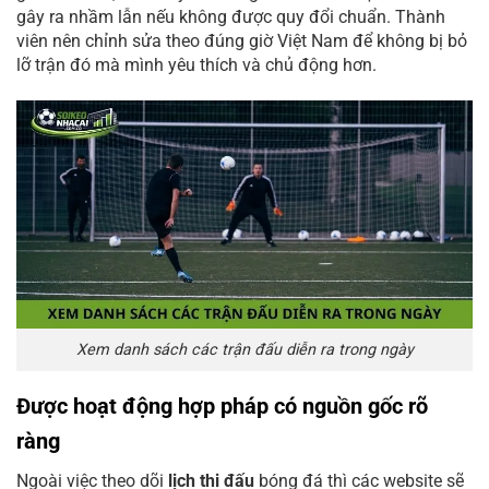
gây ra nhầm lẫn nếu không được quy đổi chuẩn. Thành
viên nên chỉnh sửa theo đúng giờ Việt Nam để không bị bỏ
lỡ trận đó mà mình yêu thích và chủ động hơn.
Xem danh sách các trận đấu diễn ra trong ngày
Được hoạt động hợp pháp có nguồn gốc rõ
ràng
Ngoài việc theo dõi
lịch thi đấu
bóng đá thì các website sẽ