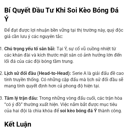
Bí Quyết Đầu Tư Khi Soi Kèo Bóng Đá
Ý
Để đạt được lợi nhuận bền vững tại thị trường này, quý độc
giả cần lưu ý các nguyên tắc:
Chú trọng yếu tố sân bãi:
Tại Ý, sự cổ vũ cuồng nhiệt từ
các khán đài và kích thước mặt sân có ảnh hưởng lớn đến
lối đá của các đội bóng tầm trung.
Lịch sử đối đầu (Head-to-Head):
Serie A là giải đấu đề cao
tính truyền thống. Có những cặp đấu mà lịch sử đối đầu sẽ
mang tính quyết định hơn cả phong độ hiện tại.
Tâm lý trận đấu:
Trong những vòng đấu cuối, các trận hòa
“có ý đồ” thường xuất hiện. Việc nắm bắt được mục tiêu
của hai đội là chìa khóa để
soi kèo bóng đá Ý
thành công.
Kết Luận