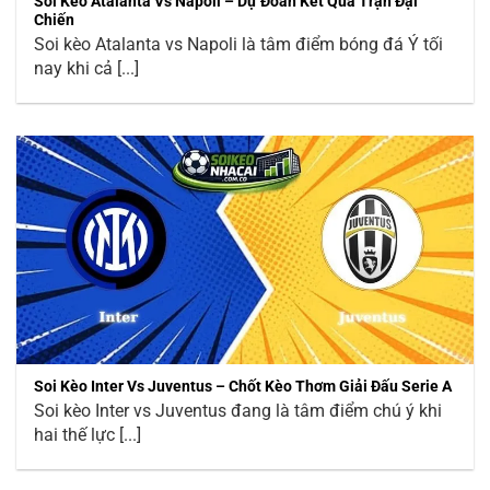
Soi Kèo Atalanta Vs Napoli – Dự Đoán Kết Quả Trận Đại
Chiến
Soi kèo Atalanta vs Napoli là tâm điểm bóng đá Ý tối
nay khi cả [...]
Soi Kèo Inter Vs Juventus – Chốt Kèo Thơm Giải Đấu Serie A
Soi kèo Inter vs Juventus đang là tâm điểm chú ý khi
hai thế lực [...]