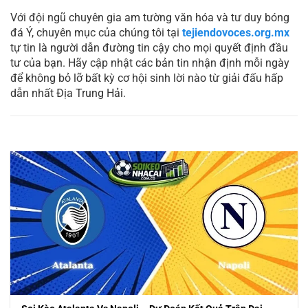
Với đội ngũ chuyên gia am tường văn hóa và tư duy bóng
đá Ý, chuyên mục của chúng tôi tại
tejiendovoces.org.mx
tự tin là người dẫn đường tin cậy cho mọi quyết định đầu
tư của bạn. Hãy cập nhật các bản tin nhận định mỗi ngày
để không bỏ lỡ bất kỳ cơ hội sinh lời nào từ giải đấu hấp
dẫn nhất Địa Trung Hải.