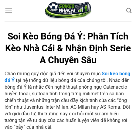
Bỏ
qua
nội
dung
Soi Kèo Bóng Đá Ý: Phân Tích
Kèo Nhà Cái & Nhận Định Serie
A Chuyên Sâu
Chào mừng quý độc giả đến với chuyên mục
Soi kèo bóng
đá Ý
tại hệ thống dữ liệu bóng đá của chúng tôi. Nhắc đến
bóng đá Ý là nhắc đến nghệ thuật phòng ngự Catenaccio
huyền thoại, sự toan tính trong từng milimet trên sa bàn
chiến thuật và những trận cầu đầy kịch tính của các “ông
lớn” như Juventus, Inter Milan, AC Milan hay AS Roma. Đối
với giới đầu tư, thị trường này đòi hỏi một sự am hiểu
tường tận về tư duy của các huấn luyện viên để không rơi
vào “bẫy” của nhà cái.