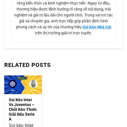
tảng kiến thức và kinh nghiệm thực tiễn. Ngay từ đầu,
thương hiệu được định hướng rõ ràng về nội dung, trải
nghiệm và giá trị lâu dài cho người chơi. Trong vai trò tác
giả và chuyên gia, anh trực tiếp góp phần định hình
phong cách và uy tín của thương hiệu
Soi Kèo Nhà Cái
trên thị trường giải trí trực tuyến.
RELATED POSTS
Soi Kèo Inter
Vs Juventus –
Chốt Kèo Thơm
Giải Đấu Serie
A
Soi kèo Inter