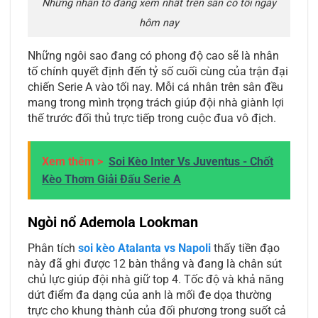
Những nhân tố đáng xem nhất trên sân cỏ tối ngày
hôm nay
Những ngôi sao đang có phong độ cao sẽ là nhân
tố chính quyết định đến tỷ số cuối cùng của trận đại
chiến Serie A vào tối nay. Mỗi cá nhân trên sân đều
mang trong mình trọng trách giúp đội nhà giành lợi
thế trước đối thủ trực tiếp trong cuộc đua vô địch.
Xem thêm >
Soi Kèo Inter Vs Juventus - Chốt
Kèo Thơm Giải Đấu Serie A
Ngòi nổ Ademola Lookman
Phân tích
soi kèo Atalanta vs Napoli
thấy tiền đạo
này đã ghi được 12 bàn thắng và đang là chân sút
chủ lực giúp đội nhà giữ top 4. Tốc độ và khả năng
dứt điểm đa dạng của anh là mối đe dọa thường
trực cho khung thành của đối phương trong suốt cả