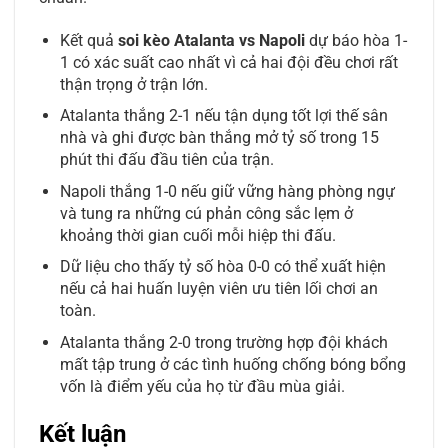
Kết quả
soi kèo Atalanta vs Napoli
dự báo hòa 1-
1 có xác suất cao nhất vì cả hai đội đều chơi rất
thận trọng ở trận lớn.
Atalanta thắng 2-1 nếu tận dụng tốt lợi thế sân
nhà và ghi được bàn thắng mở tỷ số trong 15
phút thi đấu đầu tiên của trận.
Napoli thắng 1-0 nếu giữ vững hàng phòng ngự
và tung ra những cú phản công sắc lẹm ở
khoảng thời gian cuối mỗi hiệp thi đấu.
Dữ liệu cho thấy tỷ số hòa 0-0 có thể xuất hiện
nếu cả hai huấn luyện viên ưu tiên lối chơi an
toàn.
Atalanta thắng 2-0 trong trường hợp đội khách
mất tập trung ở các tình huống chống bóng bổng
vốn là điểm yếu của họ từ đầu mùa giải.
Kết luận