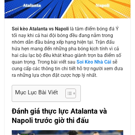
Soi kèo Atalanta vs Napoli
là tâm điểm bóng đá Ý
tối nay khi cả hai đội bóng đều đang nằm trong
nhóm dẫn đầu bảng xếp hạng hiện tại. Trận đấu
hứa hẹn mang đến những pha bóng kịch tính vì cả
hai câu lạc bộ đều khát khao giành trọn ba điểm số
quan trọng. Trong bài viết sau
Soi Kèo Nhà Cái
sẽ
cung cấp các thông tin chi tiết hỗ trợ người xem đưa
ra những lựa chọn đặt cược hợp lý nhất.
Mục Lục Bài Viết
Đánh giá thực lực Atalanta và
Napoli trước giờ thi đấu