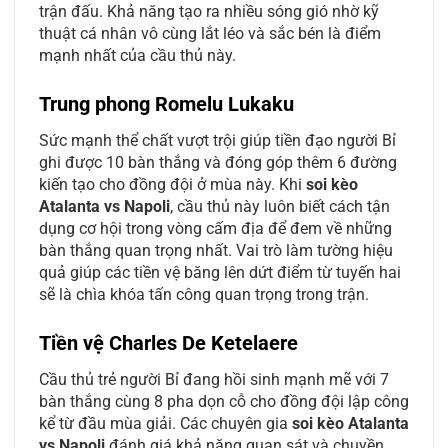
trận đấu. Khả năng tạo ra nhiều sóng gió nhờ kỹ
thuật cá nhân vô cùng lắt léo và sắc bén là điểm
mạnh nhất của cầu thủ này.
Trung phong Romelu Lukaku
Sức mạnh thể chất vượt trội giúp tiền đạo người Bỉ
ghi được 10 bàn thắng và đóng góp thêm 6 đường
kiến tạo cho đồng đội ở mùa này. Khi
soi kèo
Atalanta vs Napoli
, cầu thủ này luôn biết cách tận
dụng cơ hội trong vòng cấm địa để đem về những
bàn thắng quan trọng nhất. Vai trò làm tường hiệu
quả giúp các tiền vệ băng lên dứt điểm từ tuyến hai
sẽ là chìa khóa tấn công quan trọng trong trận.
Tiền vệ Charles De Ketelaere
Cầu thủ trẻ người Bỉ đang hồi sinh mạnh mẽ với 7
bàn thắng cùng 8 pha dọn cỗ cho đồng đội lập công
kể từ đầu mùa giải. Các chuyên gia
soi kèo Atalanta
vs Napoli
đánh giá khả năng quan sát và chuyền