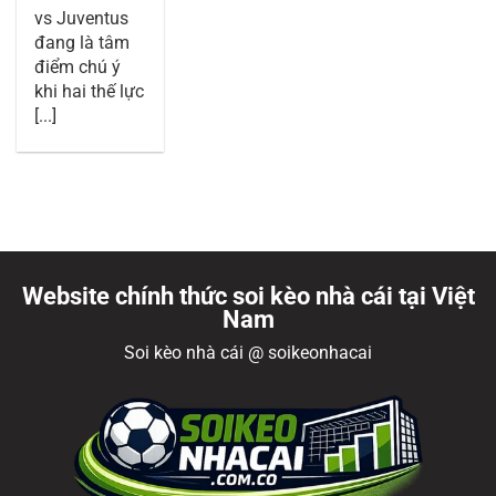
vs Juventus
đang là tâm
điểm chú ý
khi hai thế lực
[...]
Website chính thức soi kèo nhà cái tại Việt
Nam
Soi kèo nhà cái @ soikeonhacai