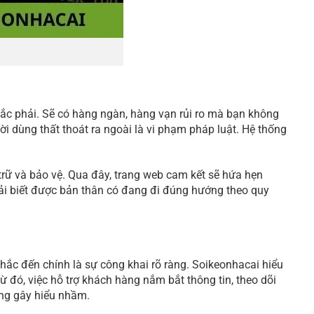
ắc phải. Sẽ có hàng ngàn, hàng vạn rủi ro mà bạn không
ời dùng thất thoát ra ngoài là vi phạm pháp luật. Hệ thống
 trữ và bảo vệ. Qua đây, trang web cam kết sẽ hứa hẹn
hải biết được bản thân có đang đi đúng hướng theo quy
ắc đến chính là sự công khai rõ ràng. Soikeonhacai hiểu
đó, việc hỗ trợ khách hàng nắm bắt thông tin, theo dõi
ông gây hiểu nhầm.