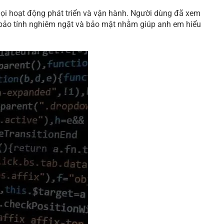
 mọi hoạt động phát triển và vận hành. Người dùng đã xem
m bảo tính nghiêm ngặt và bảo mật nhằm giúp anh em hiểu