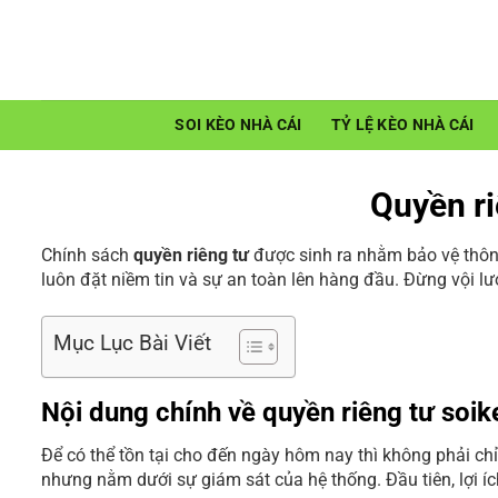
Bỏ
qua
nội
dung
SOI KÈO NHÀ CÁI
TỶ LỆ KÈO NHÀ CÁI
Quyền ri
Chính sách
quyền riêng tư
được sinh ra nhằm bảo vệ thông
luôn đặt niềm tin và sự an toàn lên hàng đầu. Đừng vội l
Mục Lục Bài Viết
Nội dung chính về quyền riêng tư soi
Để có thể tồn tại cho đến ngày hôm nay thì không phải ch
nhưng nằm dưới sự giám sát của hệ thống. Đầu tiên, lợi í