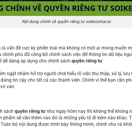
Nội dung chính về quyền riêng tư soikeonhacai
ng là vấn đề cực kỳ phiền toái mà không có một ai mong muốn m
 chính phủ đã công bố chính sách việc để thông tin dữ liệu ngư
 để dễ dàng áp dụng cho chính sách
quyền riêng tư
.
m ngặt nhằm hỗ trợ người chơi hiểu rõ việc thu thập, xử lý, lưu
áng tin cậy cho tất cả các thành viên. Chính vì thế bạn cần p
 vô vàn
nh sách
quyền riêng tư
như ngày hôm nay thì không thể không nh
 phẩm sẽ cần thêm vào đó là những yếu tố đi kèm nào khác. Từ 
. Toàn bộ nội dung được trình bày thông minh, chỉnh chu và kh