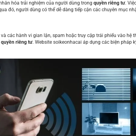
 nhân hóa trải nghiệm của người dùng trong
quyền riêng tư
. Việ
 qua đó, người dùng có thể dễ dàng tiếp cận các chuyên mục nh
và các hành vi gian lận, spam hoặc truy cập trái phiếu vào hệ 
h
quyền riêng tư
. Website soikeonhacai áp dụng các biện pháp 