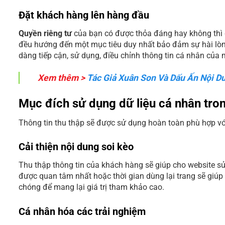
Đặt khách hàng lên hàng đầu
Quyền riêng tư
của bạn có được thỏa đáng hay không thì đ
đều hướng đến một mục tiêu duy nhất bảo đảm sự hài lòng
dàng tiếp cận, sử dụng, điều chỉnh thông tin cá nhân của 
Xem thêm >
Tác Giả Xuân Son Và Dấu Ấn Nội Du
Mục đích sử dụng dữ liệu cá nhân tron
Thông tin thu thập sẽ được sử dụng hoàn toàn phù hợp v
Cải thiện nội dung soi kèo
Thu thập thông tin của khách hàng sẽ giúp cho website sử 
được quan tâm nhất hoặc thời gian dùng lại trang sẽ giúp 
chóng để mang lại giá trị tham khảo cao.
Cá nhân hóa các trải nghiệm