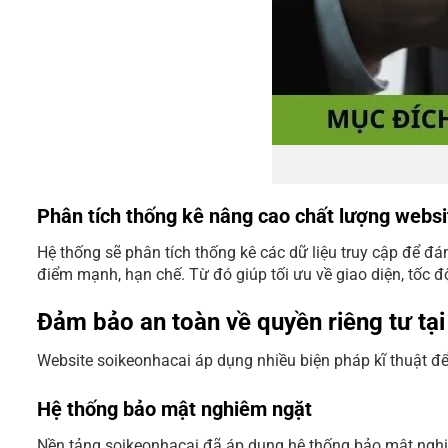
Phân tích thống kê nâng cao chất lượng websi
Hệ thống sẽ phân tích thống kê các dữ liệu truy cập để đá
điểm mạnh, hạn chế. Từ đó giúp tối ưu về giao diện, tốc đ
Đảm bảo an toàn về quyền riêng tư tạ
Website soikeonhacai áp dụng nhiều biện pháp kĩ thuật 
Hệ thống bảo mật nghiêm ngặt
Nền tảng soikeonhacai đã áp dụng hệ thống bảo mật nghiê