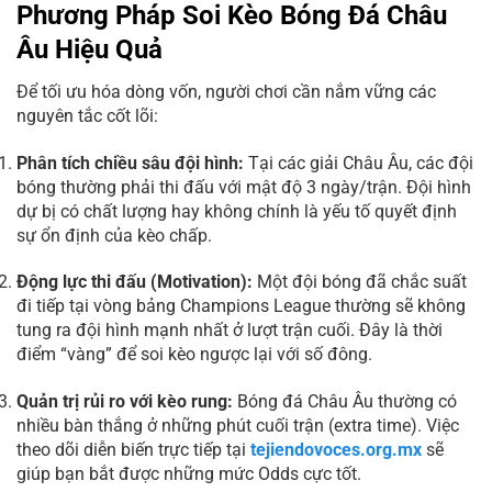
Phương Pháp Soi Kèo Bóng Đá Châu
Âu Hiệu Quả
Để tối ưu hóa dòng vốn, người chơi cần nắm vững các
nguyên tắc cốt lõi:
Phân tích chiều sâu đội hình:
Tại các giải Châu Âu, các đội
bóng thường phải thi đấu với mật độ 3 ngày/trận. Đội hình
dự bị có chất lượng hay không chính là yếu tố quyết định
sự ổn định của kèo chấp.
Động lực thi đấu (Motivation):
Một đội bóng đã chắc suất
đi tiếp tại vòng bảng Champions League thường sẽ không
tung ra đội hình mạnh nhất ở lượt trận cuối. Đây là thời
điểm “vàng” để soi kèo ngược lại với số đông.
Quản trị rủi ro với kèo rung:
Bóng đá Châu Âu thường có
nhiều bàn thắng ở những phút cuối trận (extra time). Việc
theo dõi diễn biến trực tiếp tại
tejiendovoces.org.mx
sẽ
giúp bạn bắt được những mức Odds cực tốt.