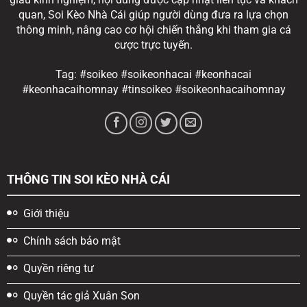
quan, Soi Kèo Nhà Cái giúp người dùng đưa ra lựa chọn
thông minh, nâng cao cơ hội chiến thắng khi tham gia cá
cược trực tuyến.
Tag: #soikeo #soikeonhacai #keonhacai
#keonhacaihomnay #tinsoikeo #soikeonhacaihomnay
THÔNG TIN SOI KÈO NHÀ CÁI
Giới thiệu
Chính sách bảo mật
Quyền riêng tư
Quyền tác giả Xuân Son