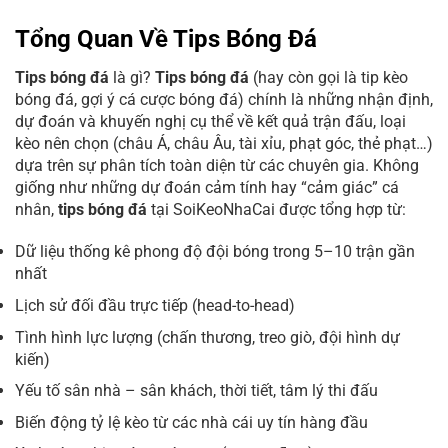
Tổng Quan Về Tips Bóng Đá
Tips bóng đá
là gì?
Tips bóng đá
(hay còn gọi là tip kèo
bóng đá, gợi ý cá cược bóng đá) chính là những nhận định,
dự đoán và khuyến nghị cụ thể về kết quả trận đấu, loại
kèo nên chọn (châu Á, châu Âu, tài xỉu, phạt góc, thẻ phạt…)
dựa trên sự phân tích toàn diện từ các chuyên gia. Không
giống như những dự đoán cảm tính hay “cảm giác” cá
nhân,
tips bóng đá
tại SoiKeoNhaCai được tổng hợp từ:
Dữ liệu thống kê phong độ đội bóng trong 5–10 trận gần
nhất
Lịch sử đối đầu trực tiếp (head-to-head)
Tình hình lực lượng (chấn thương, treo giò, đội hình dự
kiến)
Yếu tố sân nhà – sân khách, thời tiết, tâm lý thi đấu
Biến động tỷ lệ kèo từ các nhà cái uy tín hàng đầu