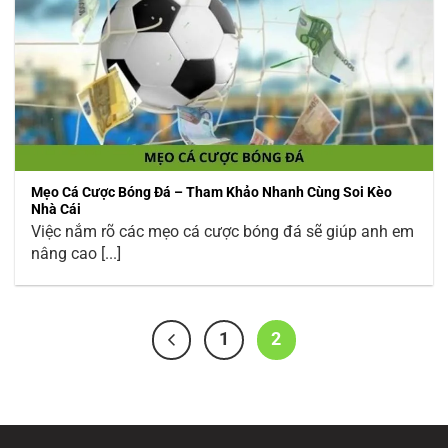
Mẹo Cá Cược Bóng Đá – Tham Khảo Nhanh Cùng Soi Kèo
Nhà Cái
Việc nắm rõ các mẹo cá cược bóng đá sẽ giúp anh em
nâng cao [...]
1
2