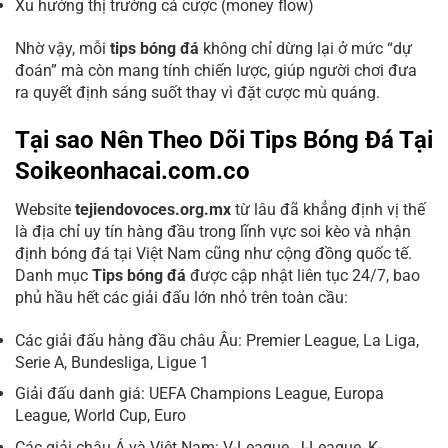
Xu hướng thị trường cá cược (money flow)
Nhờ vậy, mỗi
tips bóng đá
không chỉ dừng lại ở mức “dự
đoán” mà còn mang tính chiến lược, giúp người chơi đưa
ra quyết định sáng suốt thay vì đặt cược mù quáng.
Tại sao Nên Theo Dõi Tips Bóng Đá Tại
Soikeonhacai.com.co
Website
tejiendovoces.org.mx
từ lâu đã khẳng định vị thế
là địa chỉ uy tín hàng đầu trong lĩnh vực soi kèo và nhận
định bóng đá tại Việt Nam cũng như cộng đồng quốc tế.
Danh mục
Tips bóng đá
được cập nhật liên tục 24/7, bao
phủ hầu hết các giải đấu lớn nhỏ trên toàn cầu:
Các giải đấu hàng đầu châu Âu: Premier League, La Liga,
Serie A, Bundesliga, Ligue 1
Giải đấu danh giá: UEFA Champions League, Europa
League, World Cup, Euro
Các giải châu Á và Việt Nam: V-League, J-League, K-