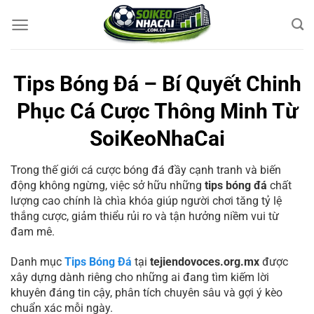
Bỏ
qua
nội
dung
Tips Bóng Đá – Bí Quyết Chinh
Phục Cá Cược Thông Minh Từ
SoiKeoNhaCai
Trong thế giới cá cược bóng đá đầy cạnh tranh và biến
động không ngừng, việc sở hữu những
tips bóng đá
chất
lượng cao chính là chìa khóa giúp người chơi tăng tỷ lệ
thắng cược, giảm thiểu rủi ro và tận hưởng niềm vui từ
đam mê.
Danh mục
Tips Bóng Đá
tại
tejiendovoces.org.mx
được
xây dựng dành riêng cho những ai đang tìm kiếm lời
khuyên đáng tin cậy, phân tích chuyên sâu và gợi ý kèo
chuẩn xác mỗi ngày.