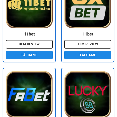
11bet
11bet
XEM REVIEW
XEM REVIEW
TẢI GAME
TẢI GAME