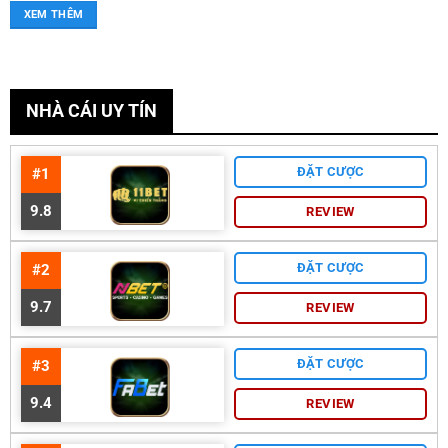
XEM THÊM
NHÀ CÁI UY TÍN
ĐẶT CƯỢC
#1
9.8
REVIEW
ĐẶT CƯỢC
#2
9.7
REVIEW
ĐẶT CƯỢC
#3
9.4
REVIEW