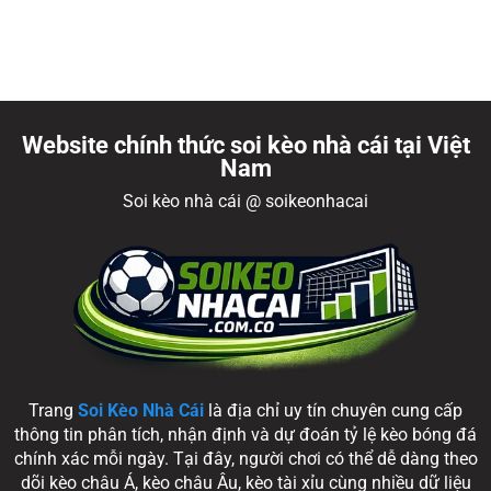
Website chính thức soi kèo nhà cái tại Việt
Nam
Soi kèo nhà cái @ soikeonhacai
Trang
Soi Kèo Nhà Cái
là địa chỉ uy tín chuyên cung cấp
thông tin phân tích, nhận định và dự đoán tỷ lệ kèo bóng đá
chính xác mỗi ngày. Tại đây, người chơi có thể dễ dàng theo
dõi kèo châu Á, kèo châu Âu, kèo tài xỉu cùng nhiều dữ liệu