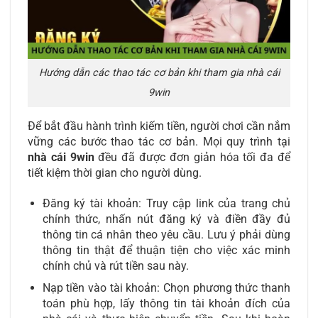
Hướng dẫn các thao tác cơ bản khi tham gia nhà cái
9win
Để bắt đầu hành trình kiếm tiền, người chơi cần nắm
vững các bước thao tác cơ bản. Mọi quy trình tại
nhà cái 9win
đều đã được đơn giản hóa tối đa để
tiết kiệm thời gian cho người dùng.
Đăng ký tài khoản: Truy cập link của trang chủ
chính thức, nhấn nút đăng ký và điền đầy đủ
thông tin cá nhân theo yêu cầu. Lưu ý phải dùng
thông tin thật để thuận tiện cho việc xác minh
chính chủ và rút tiền sau này.
Nạp tiền vào tài khoản: Chọn phương thức thanh
toán phù hợp, lấy thông tin tài khoản đích của