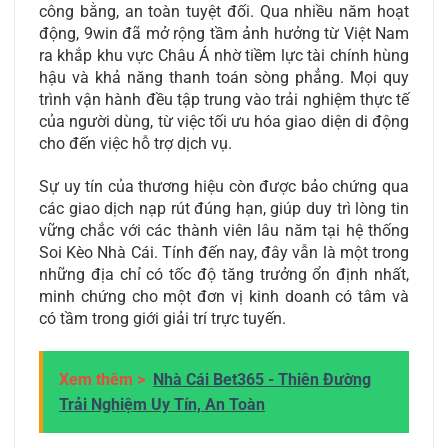
công bằng, an toàn tuyệt đối. Qua nhiều năm hoạt
động, 9win đã mở rộng tầm ảnh hưởng từ Việt Nam
ra khắp khu vực Châu Á nhờ tiềm lực tài chính hùng
hậu và khả năng thanh toán sòng phẳng. Mọi quy
trình vận hành đều tập trung vào trải nghiệm thực tế
của người dùng, từ việc tối ưu hóa giao diện di động
cho đến việc hỗ trợ dịch vụ.
Sự uy tín của thương hiệu còn được bảo chứng qua
các giao dịch nạp rút đúng hạn, giúp duy trì lòng tin
vững chắc với các thành viên lâu năm tại hệ thống
Soi Kèo Nhà Cái. Tính đến nay, đây vẫn là một trong
những địa chỉ có tốc độ tăng trưởng ổn định nhất,
minh chứng cho một đơn vị kinh doanh có tâm và
có tầm trong giới giải trí trực tuyến.
Xem thêm >
Nhà Cái Bet365 - Thiên Đường
Trải Nghiệm Uy Tín, An Toàn