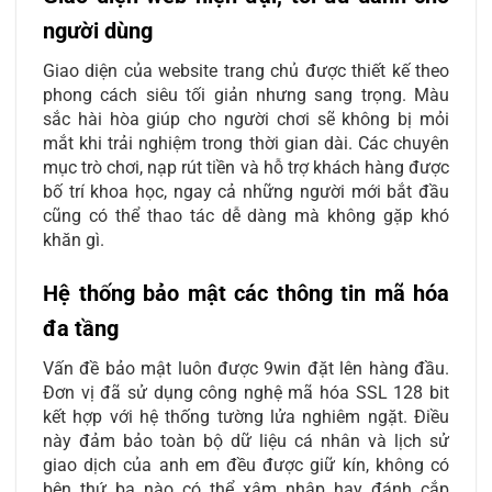
người dùng
Giao diện của website trang chủ được thiết kế theo
phong cách siêu tối giản nhưng sang trọng. Màu
sắc hài hòa giúp cho người chơi sẽ không bị mỏi
mắt khi trải nghiệm trong thời gian dài. Các chuyên
mục trò chơi, nạp rút tiền và hỗ trợ khách hàng được
bố trí khoa học, ngay cả những người mới bắt đầu
cũng có thể thao tác dễ dàng mà không gặp khó
khăn gì.
Hệ thống bảo mật các thông tin mã hóa
đa tầng
Vấn đề bảo mật luôn được 9win đặt lên hàng đầu.
Đơn vị đã sử dụng công nghệ mã hóa SSL 128 bit
kết hợp với hệ thống tường lửa nghiêm ngặt. Điều
này đảm bảo toàn bộ dữ liệu cá nhân và lịch sử
giao dịch của anh em đều được giữ kín, không có
bên thứ ba nào có thể xâm nhập hay đánh cắp