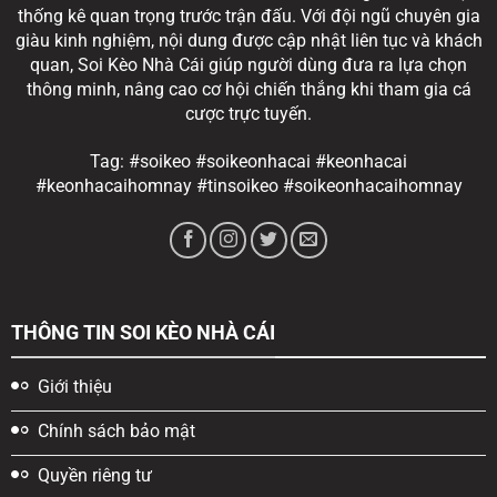
thống kê quan trọng trước trận đấu. Với đội ngũ chuyên gia
giàu kinh nghiệm, nội dung được cập nhật liên tục và khách
quan, Soi Kèo Nhà Cái giúp người dùng đưa ra lựa chọn
thông minh, nâng cao cơ hội chiến thắng khi tham gia cá
cược trực tuyến.
Tag: #soikeo #soikeonhacai #keonhacai
#keonhacaihomnay #tinsoikeo #soikeonhacaihomnay
THÔNG TIN SOI KÈO NHÀ CÁI
Giới thiệu
Chính sách bảo mật
Quyền riêng tư