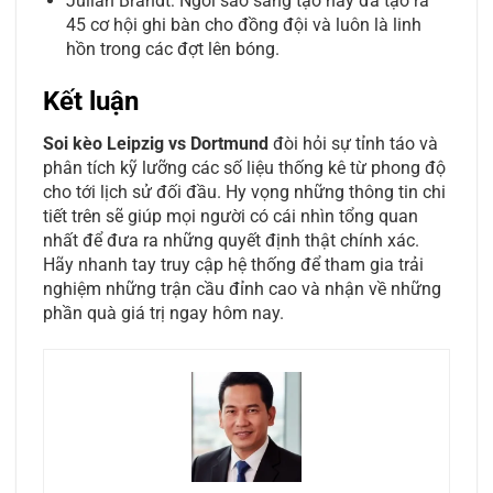
Julian Brandt: Ngôi sao sáng tạo này đã tạo ra
45 cơ hội ghi bàn cho đồng đội và luôn là linh
hồn trong các đợt lên bóng.
Kết luận
Soi kèo Leipzig vs Dortmund
đòi hỏi sự tỉnh táo và
phân tích kỹ lưỡng các số liệu thống kê từ phong độ
cho tới lịch sử đối đầu. Hy vọng những thông tin chi
tiết trên sẽ giúp mọi người có cái nhìn tổng quan
nhất để đưa ra những quyết định thật chính xác.
Hãy nhanh tay truy cập hệ thống để tham gia trải
nghiệm những trận cầu đỉnh cao và nhận về những
phần quà giá trị ngay hôm nay.