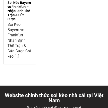
Soi Kèo Bayern
vs Frankfurt –
Nhận Định Thế
Trận & Cửa
Cược
Soi Kèo
Bayern vs
Frankfurt –
Nhận Định
Thế Trận &
Cửa Cược Soi
kèo [...]
Website chính thức soi kèo nhà cái tại Việt
Nam
Soi kèo nhà cái @ soikeonhacai