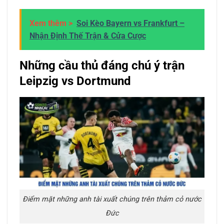
Xem thêm >
Soi Kèo Bayern vs Frankfurt –
Nhận Định Thế Trận & Cửa Cược
Những cầu thủ đáng chú ý trận
Leipzig vs Dortmund
Điểm mặt những anh tài xuất chúng trên thảm cỏ nước
Đức