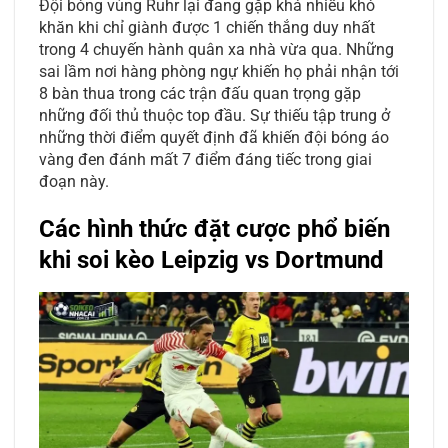
Đội bóng vùng Ruhr lại đang gặp khá nhiều khó
khăn khi chỉ giành được 1 chiến thắng duy nhất
trong 4 chuyến hành quân xa nhà vừa qua. Những
sai lầm nơi hàng phòng ngự khiến họ phải nhận tới
8 bàn thua trong các trận đấu quan trọng gặp
những đối thủ thuộc top đầu. Sự thiếu tập trung ở
những thời điểm quyết định đã khiến đội bóng áo
vàng đen đánh mất 7 điểm đáng tiếc trong giai
đoạn này.
Các hình thức đặt cược phổ biến
khi soi kèo Leipzig vs Dortmund