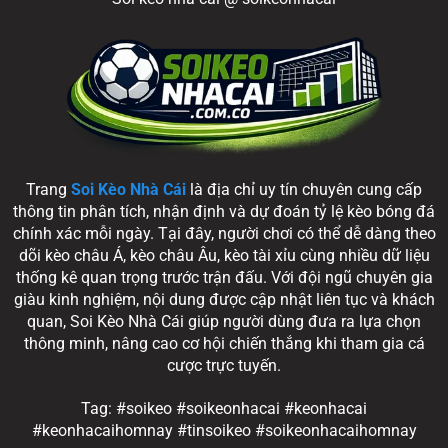
Trang
Soi Kèo Nhà Cái
là địa chỉ uy tín chuyên cung cấp
thông tin phân tích, nhận định và dự đoán tỷ lệ kèo bóng đá
chính xác mỗi ngày. Tại đây, người chơi có thể dễ dàng theo
dõi kèo châu Á, kèo châu Âu, kèo tài xỉu cùng nhiều dữ liệu
thống kê quan trọng trước trận đấu. Với đội ngũ chuyên gia
giàu kinh nghiệm, nội dung được cập nhật liên tục và khách
quan, Soi Kèo Nhà Cái giúp người dùng đưa ra lựa chọn
thông minh, nâng cao cơ hội chiến thắng khi tham gia cá
cược trực tuyến.
Tag: #soikeo #soikeonhacai #keonhacai
#keonhacaihomnay #tinsoikeo #soikeonhacaihomnay