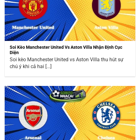
Soi Kèo Manchester United Vs Aston Villa Nhận Định Cục
Diện
Soi kèo Manchester United vs Aston Villa thu hút sự
chú ý khi cả hai [...]