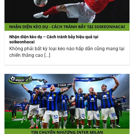
Nhận diện kèo dụ – Cách tránh bẫy hiệu quả tại
soikeonhacai
Không phải bất kỳ loại kèo nào hấp dẫn cũng mang lại
chiến thắng cao [...]