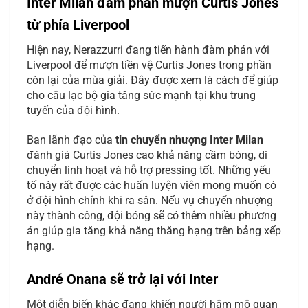
Inter Milan đàm phán mượn Curtis Jones
từ phía Liverpool
Hiện nay, Nerazzurri đang tiến hành đàm phán với
Liverpool để mượn tiền vệ Curtis Jones trong phần
còn lại của mùa giải. Đây được xem là cách để giúp
cho câu lạc bộ gia tăng sức mạnh tại khu trung
tuyến của đội hình.
Ban lãnh đạo của
tin chuyển nhượng Inter Milan
đánh giá Curtis Jones cao khả năng cầm bóng, di
chuyển linh hoạt và hỗ trợ pressing tốt. Những yếu
tố này rất được các huấn luyện viên mong muốn có
ở đội hình chính khi ra sân. Nếu vụ chuyển nhượng
này thành công, đội bóng sẽ có thêm nhiều phương
án giúp gia tăng khả năng thăng hạng trên bảng xếp
hạng.
André Onana sẽ trở lại với Inter
Một diễn biến khác đang khiến người hâm mộ quan