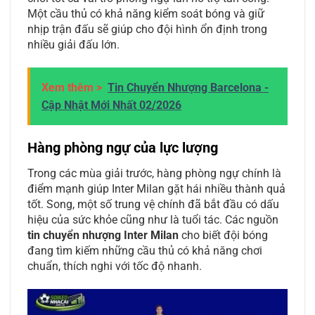
Một cầu thủ có khả năng kiểm soát bóng và giữ
nhịp trận đấu sẽ giúp cho đội hình ổn định trong
nhiều giải đấu lớn.
Xem thêm >
Tin Chuyển Nhượng Barcelona -
Cập Nhật Mới Nhất 02/2026
Hàng phòng ngự của lực lượng
Trong các mùa giải trước, hàng phòng ngự chính là
điểm mạnh giúp Inter Milan gặt hái nhiều thành quả
tốt. Song, một số trung vệ chính đã bắt đầu có dấu
hiệu của sức khỏe cũng như là tuổi tác. Các nguồn
tin chuyển nhượng Inter Milan
cho biết đội bóng
đang tìm kiếm những cầu thủ có khả năng chơi
chuẩn, thích nghi với tốc độ nhanh.