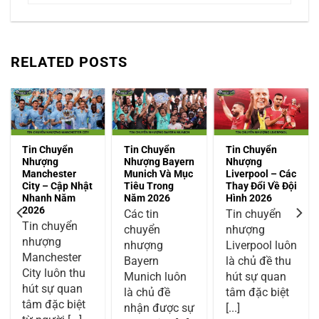
RELATED POSTS
Tin Chuyển
Tin Chuyển
Tin Chuyển
Nhượng
Nhượng Bayern
Nhượng
Manchester
Munich Và Mục
Liverpool – Các
City – Cập Nhật
Tiêu Trong
Thay Đổi Về Đội
Nhanh Năm
Năm 2026
Hình 2026
2026
Các tin
Tin chuyển
Tin chuyển
chuyển
nhượng
nhượng
nhượng
Liverpool luôn
Manchester
Bayern
là chủ đề thu
City luôn thu
Munich luôn
hút sự quan
hút sự quan
là chủ đề
tâm đặc biệt
tâm đặc biệt
nhận được sự
[...]