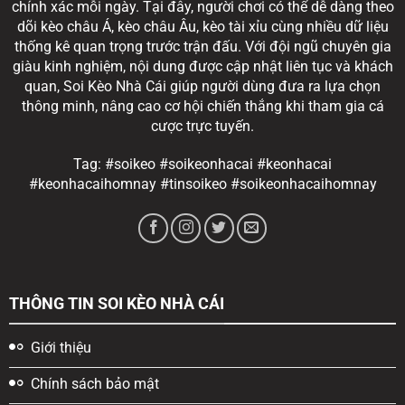
chính xác mỗi ngày. Tại đây, người chơi có thể dễ dàng theo
dõi kèo châu Á, kèo châu Âu, kèo tài xỉu cùng nhiều dữ liệu
thống kê quan trọng trước trận đấu. Với đội ngũ chuyên gia
giàu kinh nghiệm, nội dung được cập nhật liên tục và khách
quan, Soi Kèo Nhà Cái giúp người dùng đưa ra lựa chọn
thông minh, nâng cao cơ hội chiến thắng khi tham gia cá
cược trực tuyến.
Tag: #soikeo #soikeonhacai #keonhacai
#keonhacaihomnay #tinsoikeo #soikeonhacaihomnay
THÔNG TIN SOI KÈO NHÀ CÁI
Giới thiệu
Chính sách bảo mật