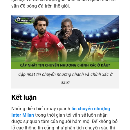
vấn đề bóng đá trên thế giới.
Cập nhật tin chuyển nhượng nhanh và chính xác ở
đâu?
Kết luận
Những diễn biến xoay quanh
tin chuyển nhượng
Inter Milan
trong thời gian tới vẫn sẽ luôn nhận
được sự quan tâm của người hâm mộ. Để không bỏ
lỡ các thông tin cũng như phân tích chuyên sâu thì