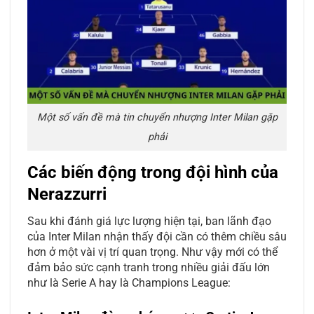
Một số vấn đề mà tin chuyển nhượng Inter Milan gặp
phải
Các biến động trong đội hình của
Nerazzurri
Sau khi đánh giá lực lượng hiện tại, ban lãnh đạo
của Inter Milan nhận thấy đội cần có thêm chiều sâu
hơn ở một vài vị trí quan trọng. Như vậy mới có thể
đảm bảo sức cạnh tranh trong nhiều giải đấu lớn
như là Serie A hay là Champions League: