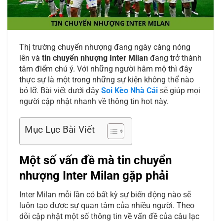
Thị trường chuyển nhượng đang ngày càng nóng
lên và
tin chuyển nhượng Inter Milan
đang trở thành
tâm điểm chú ý. Với những người hâm mộ thì đây
thực sự là một trong những sự kiện không thể nào
bỏ lỡ. Bài viết dưới đây
Soi Kèo Nhà Cái
sẽ giúp mọi
người cập nhật nhanh về thông tin hot này.
Mục Lục Bài Viết
Một số vấn đề mà tin chuyển
nhượng Inter Milan gặp phải
Inter Milan mỗi lần có bất kỳ sự biến động nào sẽ
luôn tạo được sự quan tâm của nhiều người. Theo
dõi cập nhật một số thông tin về vấn đề của câu lạc