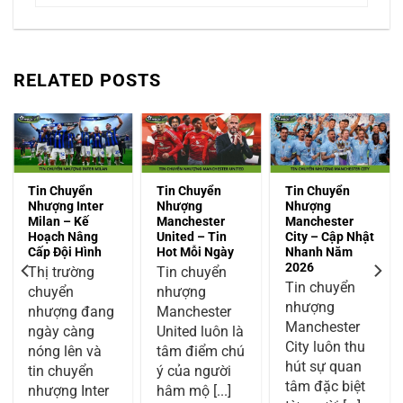
RELATED POSTS
Tin Chuyển
Tin Chuyển
Tin Chuyển
Nhượng Inter
Nhượng
Nhượng
Milan – Kế
Manchester
Manchester
Hoạch Nâng
United – Tin
City – Cập Nhật
Cấp Đội Hình
Hot Mỗi Ngày
Nhanh Năm
2026
Thị trường
Tin chuyển
Tin chuyển
chuyển
nhượng
nhượng
nhượng đang
Manchester
Manchester
ngày càng
United luôn là
City luôn thu
nóng lên và
tâm điểm chú
hút sự quan
tin chuyển
ý của người
tâm đặc biệt
nhượng Inter
hâm mộ [...]