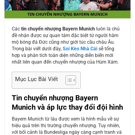
Các
tin chuyển nhượng Bayern Munich
luôn là chủ
đề nhận được sự quan tâm đặc biệt từ người hâm
mộ bóng đá Đức cũng như giới túc cầu châu Âu.
Trong bài viết dưới đây,
Soi Kèo Nhà Cái
sẽ tổng
hợp và phân tích toàn diện những diễn biến mới
nhất liên quan đến chuyển nhượng của Hùm Xám.
Mục Lục Bài Viết
Tin chuyển nhượng Bayern
Munich và áp lực thay đổi đội hình
Bayern Munich từ lâu được xem là hình mẫu về sự
hiệu quả trên thị trường chuyển nhượng. Tuy nhiên,
với bối cảnh là Bundesliga ngày càng cạnh tranh và