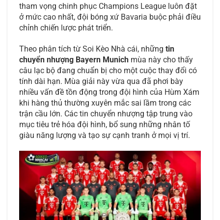
tham vọng chinh phục Champions League luôn đặt
ở mức cao nhất, đội bóng xứ Bavaria buộc phải điều
chỉnh chiến lược phát triển.
Theo phân tích từ Soi Kèo Nhà cái, những
tin
chuyển nhượng Bayern Munich
mùa này cho thấy
câu lạc bộ đang chuẩn bị cho một cuộc thay đổi có
tính dài hạn. Mùa giải này vừa qua đã phơi bày
nhiều vấn đề tồn động trong đội hình của Hùm Xám
khi hàng thủ thường xuyên mắc sai lầm trong các
trận cầu lớn. Các tin chuyển nhượng tập trung vào
mục tiêu trẻ hóa đội hình, bổ sung những nhân tố
giàu năng lượng và tạo sự cạnh tranh ở mọi vị trí.