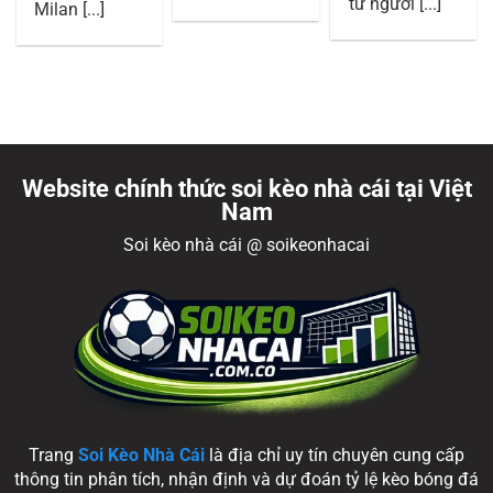
từ người [...]
Milan [...]
Website chính thức soi kèo nhà cái tại Việt
Nam
Soi kèo nhà cái @ soikeonhacai
Trang
Soi Kèo Nhà Cái
là địa chỉ uy tín chuyên cung cấp
thông tin phân tích, nhận định và dự đoán tỷ lệ kèo bóng đá