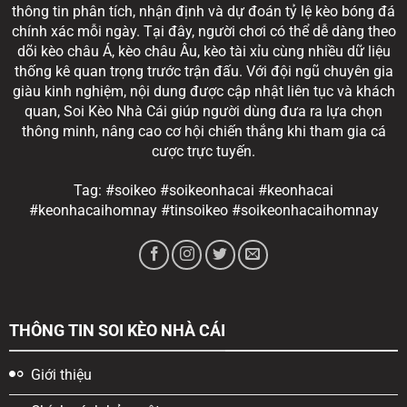
thông tin phân tích, nhận định và dự đoán tỷ lệ kèo bóng đá
chính xác mỗi ngày. Tại đây, người chơi có thể dễ dàng theo
dõi kèo châu Á, kèo châu Âu, kèo tài xỉu cùng nhiều dữ liệu
thống kê quan trọng trước trận đấu. Với đội ngũ chuyên gia
giàu kinh nghiệm, nội dung được cập nhật liên tục và khách
quan, Soi Kèo Nhà Cái giúp người dùng đưa ra lựa chọn
thông minh, nâng cao cơ hội chiến thắng khi tham gia cá
cược trực tuyến.
Tag: #soikeo #soikeonhacai #keonhacai
#keonhacaihomnay #tinsoikeo #soikeonhacaihomnay
THÔNG TIN SOI KÈO NHÀ CÁI
Giới thiệu