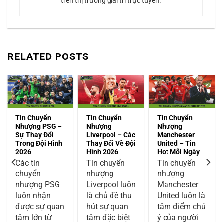
trên thị trường giải trí trực tuyến.
RELATED POSTS
Tin Chuyển
Tin Chuyển
Tin Chuyển
Nhượng PSG –
Nhượng
Nhượng
Sự Thay Đổi
Liverpool – Các
Manchester
Trong Đội Hình
Thay Đổi Về Đội
United – Tin
2026
Hình 2026
Hot Mỗi Ngày
Các tin
Tin chuyển
Tin chuyển
chuyển
nhượng
nhượng
nhượng PSG
Liverpool luôn
Manchester
luôn nhận
là chủ đề thu
United luôn là
được sự quan
hút sự quan
tâm điểm chú
tâm lớn từ
tâm đặc biệt
ý của người