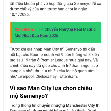
tất điều khoản phá vỡ hợp đồng của Semenyo để có
được chữ ký của anh trước hạn chót là ngày
10/1/2026.
Xem thêm >
Tin Chuyển Nhượng Real Madrid
Mới Nhất Đầu Năm 2026
Trước khi gia nhập Man City thì Semenyo thi đấu
nổi bật cho Bournemouth với 9 bàn thắng và 3 kiến
tạo sau 19 trận ở Premier League mùa giải này. Và
chính điều này đã giúp cho anh trở thành ngôi sao
sáng giá nhất thu hút nhiều câu lạc bộ quan tâm
như Liverpool, Chelsea hay Tottenham.
Vì sao Man City lựa chọn chiêu
mộ Semenyo?
Trong thông
tin chuyển nhượng Manchester City
thì
Semenyo rất được người hâm mộ yêu thích. Dưới