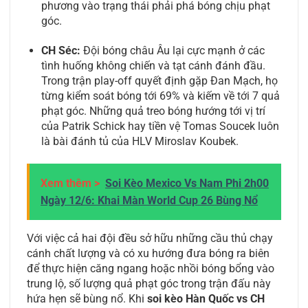
phương vào trạng thái phải phá bóng chịu phạt
góc.
CH Séc:
Đội bóng châu Âu lại cực mạnh ở các
tình huống không chiến và tạt cánh đánh đầu.
Trong trận play-off quyết định gặp Đan Mạch, họ
từng kiểm soát bóng tới 69% và kiếm về tới 7 quả
phạt góc. Những quả treo bóng hướng tới vị trí
của Patrik Schick hay tiền vệ Tomas Soucek luôn
là bài đánh tủ của HLV Miroslav Koubek.
Xem thêm >
Soi Kèo Mexico Vs Nam Phi 2h00
Ngày 12/6: Khai Màn World Cup 26 Bùng Nổ
Với việc cả hai đội đều sở hữu những cầu thủ chạy
cánh chất lượng và có xu hướng đưa bóng ra biên
để thực hiện căng ngang hoặc nhồi bóng bổng vào
trung lộ, số lượng quả phạt góc trong trận đấu này
hứa hẹn sẽ bùng nổ. Khi
soi kèo Hàn Quốc vs CH