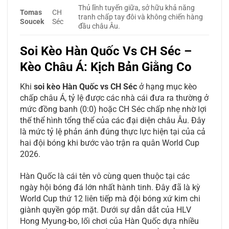
Thủ lĩnh tuyến giữa, sở hữu khả năng
Tomas
CH
tranh chấp tay đôi và không chiến hàng
Soucek
Séc
đầu châu Âu.
Soi Kèo Hàn Quốc Vs CH Séc –
Kèo Châu Á: Kịch Bản Giằng Co
Khi
soi kèo Hàn Quốc vs CH Séc
ở hạng mục kèo
chấp châu Á, tỷ lệ được các nhà cái đưa ra thường ở
mức đồng banh (0:0) hoặc CH Séc chấp nhẹ nhờ lợi
thế thể hình tổng thể của các đại diện châu Âu. Đây
là mức tỷ lệ phản ánh đúng thực lực hiện tại của cả
hai đội bóng khi bước vào trận ra quân World Cup
2026.
Hàn Quốc là cái tên vô cùng quen thuộc tại các
ngày hội bóng đá lớn nhất hành tinh. Đây đã là kỳ
World Cup thứ 12 liên tiếp mà đội bóng xứ kim chi
giành quyền góp mặt. Dưới sự dẫn dắt của HLV
Hong Myung-bo, lối chơi của Hàn Quốc dựa nhiều