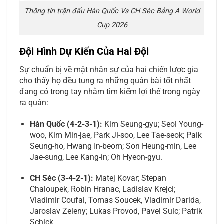
Thông tin trận đấu Hàn Quốc Vs CH Séc Bảng A World
Cup 2026
Đội Hình Dự Kiến Của Hai Đội
Sự chuẩn bị về mặt nhân sự của hai chiến lược gia
cho thấy họ đều tung ra những quân bài tốt nhất
đang có trong tay nhằm tìm kiếm lợi thế trong ngày
ra quân:
Hàn Quốc (4-2-3-1):
Kim Seung-gyu; Seol Young-
woo, Kim Min-jae, Park Ji-soo, Lee Tae-seok; Paik
Seung-ho, Hwang In-beom; Son Heung-min, Lee
Jae-sung, Lee Kang-in; Oh Hyeon-gyu.
CH Séc (3-4-2-1):
Matej Kovar; Stepan
Chaloupek, Robin Hranac, Ladislav Krejci;
Vladimir Coufal, Tomas Soucek, Vladimir Darida,
Jaroslav Zeleny; Lukas Provod, Pavel Sulc; Patrik
Schick.