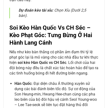
Dự đoán kèo tài xỉu:
Chọn Xỉu (Dưới 2,5
bàn).
Soi Kèo Hàn Quốc Vs CH Séc –
Kèo Phạt Góc: Tưng Bừng Ở Hai
Hành Lang Cánh
Nếu như kèo bàn thắng có phần ảm đạm thì tỷ lệ
phạt góc lại là mỏ vàng cho các nhà đầu tư khi thực
hiện
soi kèo Hàn Quốc vs CH Séc
. Lối chơi của hai
đội bóng này đều là chất xúc tác hoàn hảo để tạo ra
các tình huống bóng đi hết đường biên ngang.
Hàn Quốc:
Đại diện châu Á thường xuyên sử
dụng các bài đánh biên tốc độ. Sự cơ động của
Son Heung-min, Hwang Hee-chan cùng các pha
leo biên của bộ đôi hậu vệ cánh Seol Young-woo
– Lee Tae-seok sẽ liên tục đặt hàng thủ đối