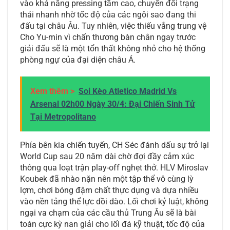
vào khả năng pressing tầm cao, chuyển đổi trạng
thái nhanh nhờ tốc độ của các ngôi sao đang thi
đấu tại châu Âu. Tuy nhiên, việc thiếu vắng trung vệ
Cho Yu-min vì chấn thương bàn chân ngay trước
giải đấu sẽ là một tổn thất không nhỏ cho hệ thống
phòng ngự của đại diện châu Á.
Xem thêm >
Soi Kèo Atletico Madrid Vs
Arsenal 02h00 Ngày 30/4: Đại Chiến Sinh Tử
Tại Metropolitano
Phía bên kia chiến tuyến, CH Séc đánh dấu sự trở lại
World Cup sau 20 năm dài chờ đợi đầy cảm xúc
thông qua loạt trận play-off nghẹt thở. HLV Miroslav
Koubek đã nhào nặn nên một tập thể vô cùng lỳ
lợm, chơi bóng đậm chất thực dụng và dựa nhiều
vào nền tảng thể lực dồi dào. Lối chơi kỷ luật, không
ngại va chạm của các cầu thủ Trung Âu sẽ là bài
toán cực kỳ nan giải cho lối đá kỹ thuật, tốc độ của