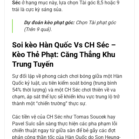
Séc
ở hạng mục này, lựa chọn Tài góc 8,5 hoặc 9
trái là cực kỳ sáng sủa.
Dự đoán kèo phạt góc:
Chọn Tài phạt góc
(Trên 9 quả).
Soi kèo Hàn Quốc Vs CH Séc –
Kèo Thẻ Phạt: Căng Thẳng Khu
Trung Tuyến
Sự đối lập về phong cách chơi bóng giữa một Hàn
Quốc kỷ luật, ưu tiên kiểm soát bóng (trung bình
54% thời lượng) và một CH Séc chơi thiên về va
chạm, áp sát thể lực sẽ khiến khu vực trung lộ trở
thành một “chiến trường” thực sự.
Các tiền vệ của CH Séc như Tomas Soucek hay
Pavel Sulc sẵn sàng thực hiện các pha phạm lỗi
chiến thuật ngay từ giữa sân để bẻ gãy các đợt
phản công thần tốc của Hàn Quốc do Son Heung-