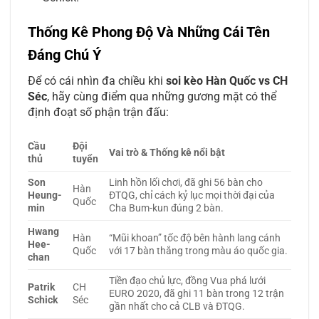
Thống Kê Phong Độ Và Những Cái Tên
Đáng Chú Ý
Để có cái nhìn đa chiều khi
soi kèo Hàn Quốc vs CH
Séc
, hãy cùng điểm qua những gương mặt có thể
định đoạt số phận trận đấu:
Cầu
Đội
Vai trò & Thống kê nổi bật
thủ
tuyển
Son
Linh hồn lối chơi, đã ghi 56 bàn cho
Hàn
Heung-
ĐTQG, chỉ cách kỷ lục mọi thời đại của
Quốc
min
Cha Bum-kun đúng 2 bàn.
Hwang
Hàn
“Mũi khoan” tốc độ bên hành lang cánh
Hee-
Quốc
với 17 bàn thắng trong màu áo quốc gia.
chan
Tiền đạo chủ lực, đồng Vua phá lưới
Patrik
CH
EURO 2020, đã ghi 11 bàn trong 12 trận
Schick
Séc
gần nhất cho cả CLB và ĐTQG.