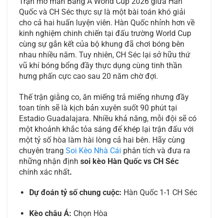
Trận mở màn Bảng A World Cup 2026 giữa Hàn
Quốc và CH Séc thực sự là một bài toán khó giải
cho cả hai huấn luyện viên. Hàn Quốc nhỉnh hơn về
kinh nghiệm chinh chiến tại đấu trường World Cup
cùng sự gắn kết của bộ khung đã chơi bóng bên
nhau nhiều năm. Tuy nhiên, CH Séc lại sở hữu thứ
vũ khí bóng bổng đầy thực dụng cùng tinh thần
hưng phấn cực cao sau 20 năm chờ đợi.
Thế trận giằng co, ăn miếng trả miếng nhưng đầy
toan tính sẽ là kịch bản xuyên suốt 90 phút tại
Estadio Guadalajara. Nhiều khả năng, mỗi đội sẽ có
một khoảnh khắc tỏa sáng để khép lại trận đấu với
một tỷ số hòa làm hài lòng cả hai bên. Hãy cùng
chuyên trang
Soi Kèo Nhà Cái
phân tích và đưa ra
những nhận định
soi kèo Hàn Quốc vs CH Séc
chính xác nhất
.
Dự đoán tỷ số chung cuộc:
Hàn Quốc 1-1 CH Séc
Kèo châu Á:
Chọn Hòa