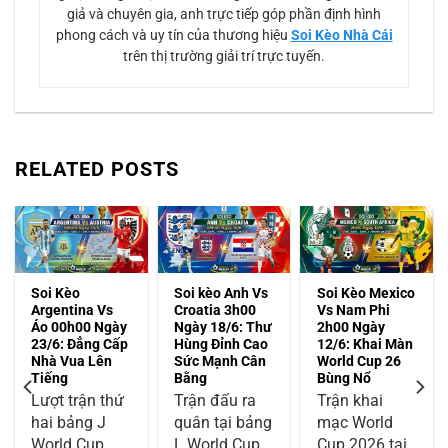
giả và chuyên gia, anh trực tiếp góp phần định hình
phong cách và uy tín của thương hiệu
Soi Kèo Nhà Cái
trên thị trường giải trí trực tuyến.
RELATED POSTS
Soi Kèo
Soi kèo Anh Vs
Soi Kèo Mexico
Argentina Vs
Croatia 3h00
Vs Nam Phi
Áo 00h00 Ngày
Ngày 18/6: Thư
2h00 Ngày
23/6: Đẳng Cấp
Hùng Đỉnh Cao
12/6: Khai Màn
Nhà Vua Lên
Sức Mạnh Cân
World Cup 26
Tiếng
Bằng
Bùng Nổ
Lượt trận thứ
Trận đấu ra
Trận khai
hai bảng J
quân tại bảng
mạc World
World Cup
L World Cup
Cup 2026 tại