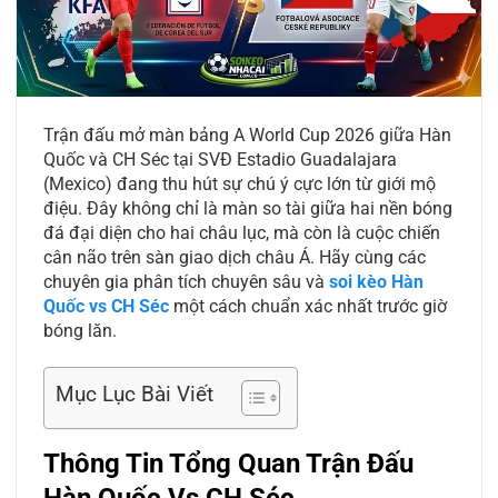
Trận đấu mở màn bảng A World Cup 2026 giữa Hàn
Quốc và CH Séc tại SVĐ Estadio Guadalajara
(Mexico) đang thu hút sự chú ý cực lớn từ giới mộ
điệu. Đây không chỉ là màn so tài giữa hai nền bóng
đá đại diện cho hai châu lục, mà còn là cuộc chiến
cân não trên sàn giao dịch châu Á. Hãy cùng các
chuyên gia phân tích chuyên sâu và
soi kèo Hàn
Quốc vs CH Séc
một cách chuẩn xác nhất trước giờ
bóng lăn.
Mục Lục Bài Viết
Thông Tin Tổng Quan Trận Đấu
Hàn Quốc Vs CH Séc