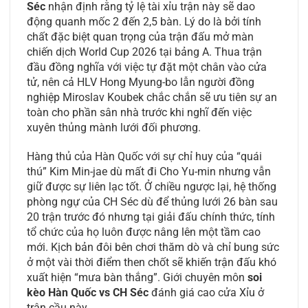
Séc
nhận định rằng tỷ lệ tài xỉu trận này sẽ dao
động quanh mốc 2 đến 2,5 bàn. Lý do là bởi tính
chất đặc biệt quan trọng của trận đấu mở màn
chiến dịch World Cup 2026 tại bảng A. Thua trận
đầu đồng nghĩa với việc tự đặt một chân vào cửa
tử, nên cả HLV Hong Myung-bo lẫn người đồng
nghiệp Miroslav Koubek chắc chắn sẽ ưu tiên sự an
toàn cho phần sân nhà trước khi nghĩ đến việc
xuyên thủng mành lưới đối phương.
Hàng thủ của Hàn Quốc với sự chỉ huy của “quái
thú” Kim Min-jae dù mất đi Cho Yu-min nhưng vẫn
giữ được sự liên lạc tốt. Ở chiều ngược lại, hệ thống
phòng ngự của CH Séc dù để thủng lưới 26 bàn sau
20 trận trước đó nhưng tại giải đấu chính thức, tính
tổ chức của họ luôn được nâng lên một tầm cao
mới. Kịch bản đôi bên chơi thăm dò và chỉ bung sức
ở một vài thời điểm then chốt sẽ khiến trận đấu khó
xuất hiện “mưa bàn thắng”. Giới chuyên môn
soi
kèo Hàn Quốc vs CH Séc
đánh giá cao cửa Xỉu ở
trận cầu này.