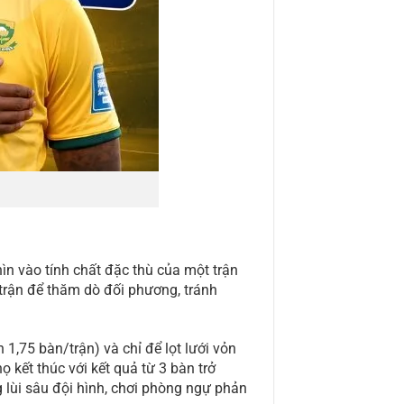
n vào tính chất đặc thù của một trận
trận để thăm dò đối phương, tránh
 1,75 bàn/trận) và chỉ để lọt lưới vỏn
ọ kết thúc với kết quả từ 3 bàn trở
 lùi sâu đội hình, chơi phòng ngự phản