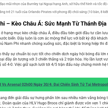
đạo mũi nhọn của Burnley tại Ngoại hạng Anh, sở hữu thể hình và tốc độ 
ăng trẻ 21 tuổi của Orlando Pirates với phong độ chói sáng (10 bàn, 8 ki
hi – Kèo Châu Á: Sức Mạnh Từ Thánh Địa
i
ở hạng mục kèo chấp châu Á, điều đầu tiên giới đầu tư cần lưu 
c biển. Đây luôn là cơn ác mộng thể lực với bất kỳ đội khách 
hủ Nam Phi nhanh chóng xuống sức, đặc biệt là trong hiệp thi đ
thấy sự chuẩn bị cực tốt cho chiến dịch ngày hội bóng đá lớn n
 bại đầy ấn tượng với 3 chiến thắng và 2 trận hòa. Họ lần lượt v
 tỷ số 4-0. Việc giữ sạch lưới tới 4/5 trận đấu này chứng minh 
.
d Vs Arsenal 02h00 Ngày 30/4: Đại Chiến Sinh Tử Tại Metropol
mang đến giải đấu sự hưng phấn lớn sau nhiều năm vắng bóng tạ
iết. Đoàn quân của HLV Hugo Broos chỉ giành được vỏn vẹn 1 chi