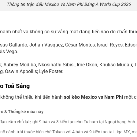
Thông tin trận đấu Mexico Vs Nam Phi Bảng A World Cup 2026
 mạnh nhất và không có sự vắng mặt đáng tiếc nào do chấn thư
us Gallardo, Johan Vásquez, César Montes, Israel Reyes; Edson 
xis Vega.
 Aubrey Modiba, Nkosinathi Sibisi, Ime Okon, Khuliso Mudau; 
 Oswin Appollis; Lyle Foster.
o Toả Sáng
i không thể thiếu khi tiến hành
soi kèo Mexico vs Nam Phi
một cá
trò & Thống kê mùa này
 đạo cắm chủ lực, ghi 9 bàn và 3 kiến tạo cho Fulham tại Ngoại hạng An
nổ cánh trái thuộc biên chế Toluca với 4 bàn và 9 kiến tạo tại Liga MX, ma