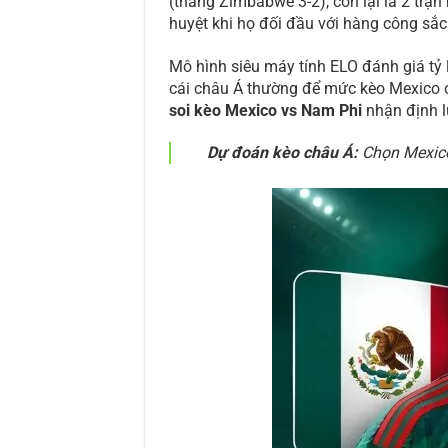
(thắng Zimbabwe 3-2), còn lại là 2 trận 
huyệt khi họ đối đầu với hàng công sắ
Mô hình siêu máy tính ELO đánh giá tỷ l
cái châu Á thường để mức kèo Mexico ch
soi kèo Mexico vs Nam Phi
nhận định l
Dự đoán kèo châu Á:
Chọn Mexico