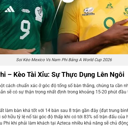
Soi Kèo Mexico Vs Nam Phi Bảng A World Cup 2026
i – Kèo Tài Xỉu: Sự Thực Dụng Lên Ngôi
t cách chuẩn xác ở góc độ tổng số bàn thắng, chúng ta cần nhì
ắn sẽ có sự thận trọng nhất định trong khoảng 15-20 phút đầu 
ất làm bàn khá tốt với 14 bàn sau 8 trận gần đây (đạt trung bình
sở hữu tỷ lệ nổ tài góc độ thấp khi có tới 83% số trận đấu của h
u Phi khi phải làm khách tại Azteca nhiều khả năng sẽ chủ động