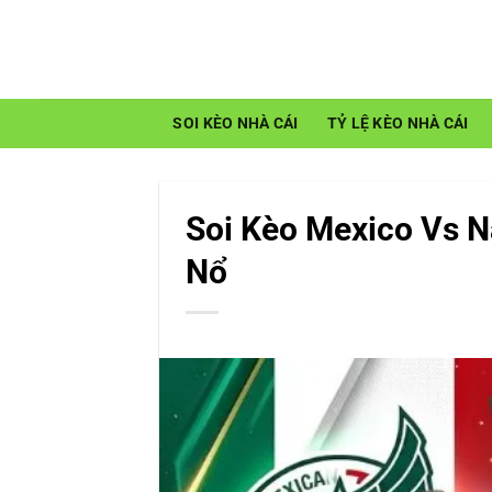
Bỏ
qua
nội
dung
SOI KÈO NHÀ CÁI
TỶ LỆ KÈO NHÀ CÁI
Soi Kèo Mexico Vs N
Nổ