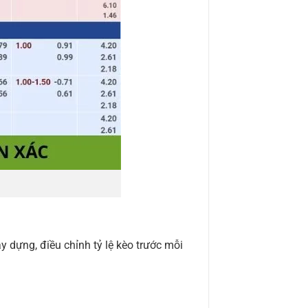
y dựng, điều chỉnh tỷ lệ kèo trước mỗi