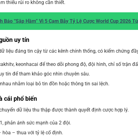
m thiểu rủi ro không cần thiết.
nh Báo “Sập Hầm” Vì 5 Cạm Bẫy Tỷ Lệ Cược World Cup 2026 T
guồn uy tín
 dữ liệu đáng tin cậy từ các kênh chính thống, có kiểm chứng đầ
cakhitv, keonhacai để theo dõi phong độ, đội hình, chỉ số trận đấ
uy tín để tham khảo góc nhìn chuyên sâu.
nhau nhằm loại bỏ tin đồn hoặc thông tin sai lệch.
à cái phổ biến
 chuyển dữ liệu thu thập được thành quyết định cược hợp lý.
+1, phản ánh sức mạnh của 2 đội.
hòa – thua với tỷ lệ cố định.