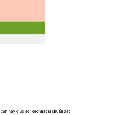
p cận này giúp
soi keonhacai chuẩn xác
,