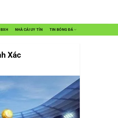
BXH
NHÀ CÁI UY TÍN
TIN BÓNG ĐÁ
nh Xác