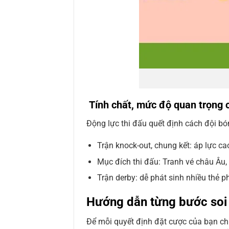
Tính chất, mức độ quan trọng 
Động lực thi đấu quết định cách đội bó
Trận knock-out, chung kết: áp lực c
Mục đích thi đấu: Tranh vé châu Âu, t
Trận derby: dễ phát sinh nhiều thẻ p
Hướng dẫn từng bước soi
Để mỗi quyết định đặt cược của bạn chí