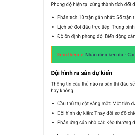
Phong độ hiện tại cùng thành tích đối đ
Phân tích 10 trận gần nhất: Số trận t
Lịch sử đối đầu trực tiếp: Trung bìn
Độ ổn định phong độ: Biến động càng
Xem thêm >
Nhận diện kèo dụ - Các
Đội hình ra sân dự kiến
Thông tin cầu thủ nào ra sân thi đấu 
hay không.
Cầu thủ trụ cột vắng mặt: Một tiền 
Đội hình dự kiến: Thay đôi sơ đồ chiế
Phản ứng của nhà cái: Kèo thường đư