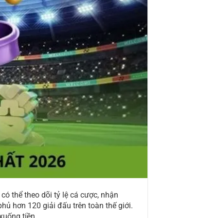
có thể theo dõi tỷ lệ cá cược, nhận
hủ hơn 120 giải đấu trên toàn thế giới.
xuống tiền.