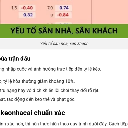
Yếu tố sân nhà, sân khách
của trận đấu
ng nhập cuộc và ảnh hưởng trực tiếp đến tỷ lệ kèo.
ao, tỷ lệ hòa thường giảm khoảng 10%.
rụ hạng hay vô địch khiến lỗi chơi thay đổi rõ rệt.
hạt, tác động đến kèo thẻ và phạt góc.
 keonhacai chuẩn xác
nh xác hơn, thì nên thực hiện theo quy trình dưới đây. Cách tiế