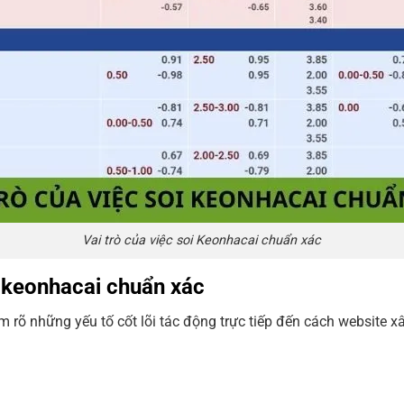
Vai trò của việc soi Keonhacai chuẩn xác
 keonhacai chuẩn xác
 rõ những yếu tố cốt lõi tác động trực tiếp đến cách website xâ