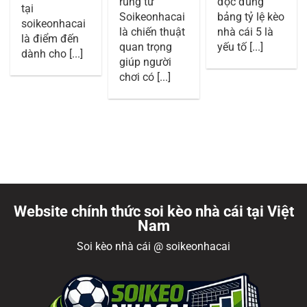
rung từ
đọc đúng
tại
Soikeonhacai
bảng tỷ lệ kèo
soikeonhacai
là chiến thuật
nhà cái 5 là
là điểm đến
quan trọng
yếu tố [...]
dành cho [...]
giúp người
chơi có [...]
Website chính thức soi kèo nhà cái tại Việt
Nam
Soi kèo nhà cái @ soikeonhacai