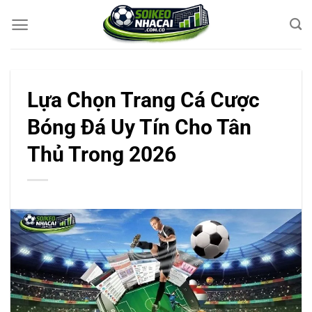
Bỏ
qua
nội
dung
Lựa Chọn Trang Cá Cược
Bóng Đá Uy Tín Cho Tân
Thủ Trong 2026