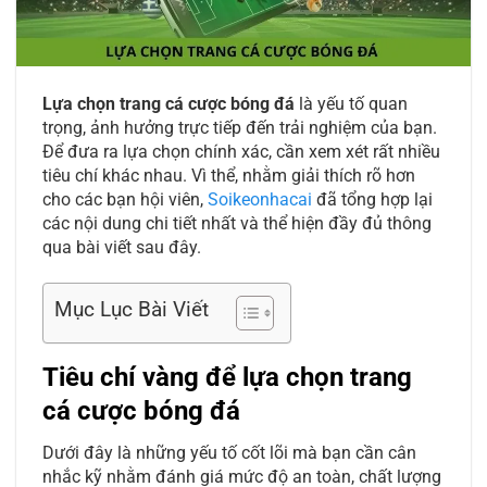
Lựa chọn trang cá cược bóng đá
là yếu tố quan
trọng, ảnh hưởng trực tiếp đến trải nghiệm của bạn.
Để đưa ra lựa chọn chính xác, cần xem xét rất nhiều
tiêu chí khác nhau. Vì thể, nhằm giải thích rõ hơn
cho các bạn hội viên,
Soikeonhacai
đã tổng hợp lại
các nội dung chi tiết nhất và thể hiện đầy đủ thông
qua bài viết sau đây.
Mục Lục Bài Viết
Tiêu chí vàng để lựa chọn trang
cá cược bóng đá
Dưới đây là những yếu tố cốt lõi mà bạn cần cân
nhắc kỹ nhằm đánh giá mức độ an toàn, chất lượng