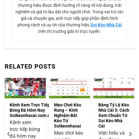
thương hiệu được định hướng rõ ràng về nội dung, trải
nghiệm và giá trị lâu dài cho người chơi. Trong vai trò tác
giả và chuyên gia, anh trực tiếp góp phần định hình
phong cách và uy tín của thương hiệu
Soi Kèo Nhà Cái
trên thị trường giải trí trực tuyến.
RELATED POSTS
Kênh Xem Trực Tiếp
Mẹo Chơi Kèo
Bảng Tỷ Lệ Kèo
Bóng Đá Hôm Nay
Rung – Kinh
Nhà Cái 5: Cách
Soikeonhacai.com.co
Nghiệm Bắt
Xem Chuẩn Từ
Kèo Từ
Soi Kèo Nhà
Kênh xem
Soikeonhacai
Cái
trực tiếp bóng
Mẹo chơi kèo
Việc hiểu và
đá hôm nay