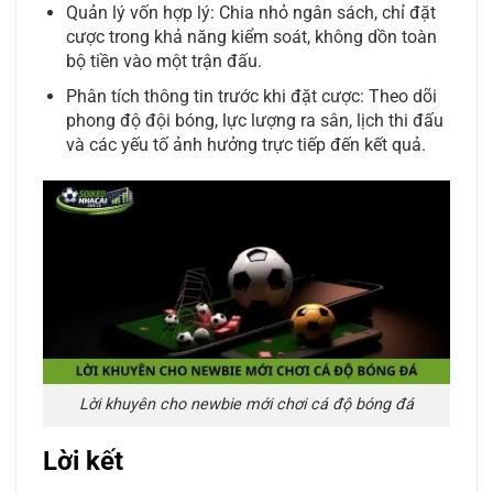
Quản lý vốn hợp lý: Chia nhỏ ngân sách, chỉ đặt
cược trong khả năng kiểm soát, không dồn toàn
bộ tiền vào một trận đấu.
Phân tích thông tin trước khi đặt cược: Theo dõi
phong độ đội bóng, lực lượng ra sân, lịch thi đấu
và các yếu tố ảnh hưởng trực tiếp đến kết quả.
Lời khuyên cho newbie mới chơi cá độ bóng đá
Lời kết