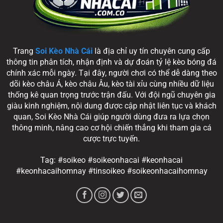
Trang
Soi Kèo Nhà Cái
là địa chỉ uy tín chuyên cung cấp
thông tin phân tích, nhận định và dự đoán tỷ lệ kèo bóng đá
chính xác mỗi ngày. Tại đây, người chơi có thể dễ dàng theo
dõi kèo châu Á, kèo châu Âu, kèo tài xỉu cùng nhiều dữ liệu
thống kê quan trọng trước trận đấu. Với đội ngũ chuyên gia
giàu kinh nghiệm, nội dung được cập nhật liên tục và khách
quan, Soi Kèo Nhà Cái giúp người dùng đưa ra lựa chọn
thông minh, nâng cao cơ hội chiến thắng khi tham gia cá
cược trực tuyến.
Tag: #soikeo #soikeonhacai #keonhacai
#keonhacaihomnay #tinsoikeo #soikeonhacaihomnay