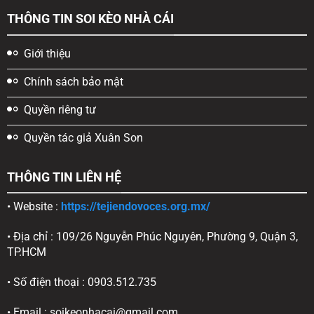
THÔNG TIN SOI KÈO NHÀ CÁI
Giới thiệu
Chính sách bảo mật
Quyền riêng tư
Quyền tác giả Xuân Son
THÔNG TIN LIÊN HỆ
• Website :
https://tejiendovoces.org.mx/
• Địa chỉ : 109/26 Nguyễn Phúc Nguyên, Phường 9, Quận 3,
TP.HCM
• Số điện thoại : 0903.512.735
• Email :
soikeonhacai@gmail.com