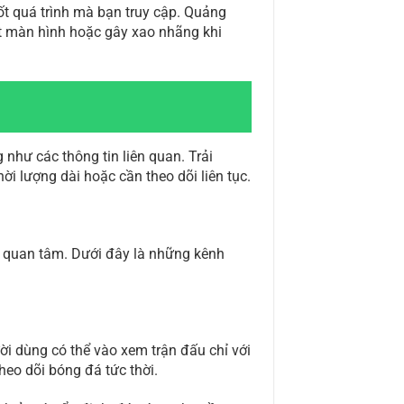
ốt quá trình mà bạn truy cập. Quảng
uất màn hình hoặc gây xao nhãng khi
 như các thông tin liên quan. Trải
ời lượng dài hoặc cần theo dõi liên tục.
i quan tâm. Dưới đây là những kênh
ời dùng có thể vào xem trận đấu chỉ với
heo dõi bóng đá tức thời.