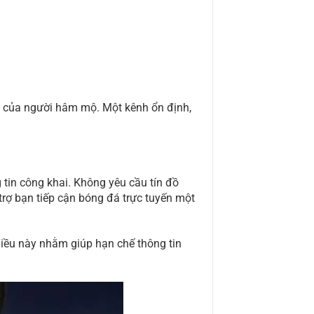
u của người hâm mộ. Một kênh ổn định,
tin công khai. Không yêu cầu tín đồ
rợ bạn tiếp cận bóng đá trực tuyến một
 Điều này nhằm giúp hạn chế thông tin