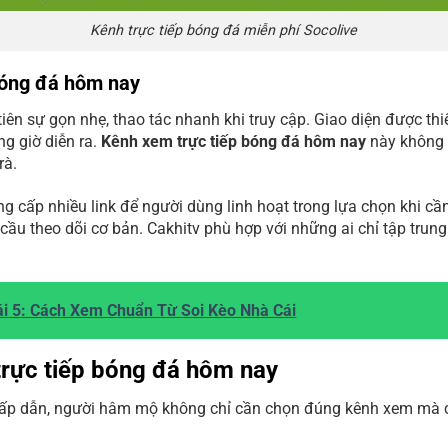
Kênh trực tiếp bóng đá miễn phí Socolive
 bóng đá hôm nay
n sự gọn nhẹ, thao tác nhanh khi truy cập. Giao diện được thiết
g giờ diễn ra.
Kênh xem trực tiếp bóng đá hôm nay
này không 
rà.
g cấp nhiều link để người dùng linh hoạt trong lựa chọn khi cần
u theo dõi cơ bản. Cakhitv phù hợp với những ai chỉ tập trung
i 5: Cách Xem Chuẩn Từ Soi Kèo Nhà Cái
trực tiếp bóng đá hôm nay
hấp dẫn, người hâm mộ không chỉ cần chọn đúng kênh xem mà còn