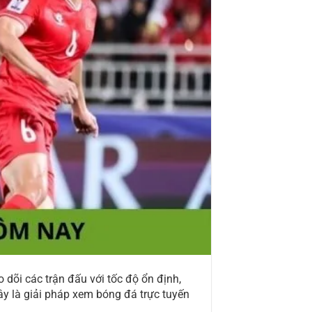
õi các trận đấu với tốc độ ổn định,
y là giải pháp xem bóng đá trực tuyến