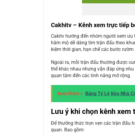
Cakhitv – Kênh xem trực tiếp
Cakitv hướng đến nhóm người xem ưu tiê
hâm mộ dễ dàng tìm trận đấu theo khun
kiệm thời gian, hạn chế các bước rườm 
Ngoài ra, mỗi trận đấu thường được cun
thể khác nhau nhưng vẫn đáp ứng nhu cầ
quan tâm đến các tính năng mở rộng.
Xem thêm >
Bảng Tỷ Lệ Kèo Nhà Cá
Lưu ý khi chọn kênh xem 
Để thưởng thức trọn vẹn các trận đấu 
quan. Bao gồm: