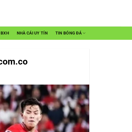
BXH
NHÀ CÁI UY TÍN
TIN BÓNG ĐÁ
.com.co