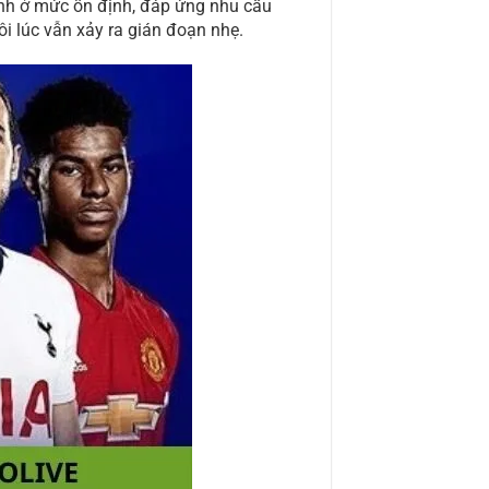
ảnh ở mức ổn định, đáp ứng nhu cầu
ôi lúc vẫn xảy ra gián đoạn nhẹ.