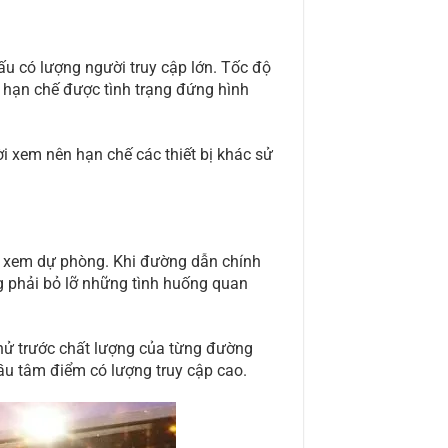
đấu có lượng người truy cập lớn. Tốc độ
m hạn chế được tình trạng đứng hình
i xem nên hạn chế các thiết bị khác sử
ink xem dự phòng. Khi đường dẫn chính
g phải bỏ lỡ những tình huống quan
thử trước chất lượng của từng đường
ầu tâm điểm có lượng truy cập cao.