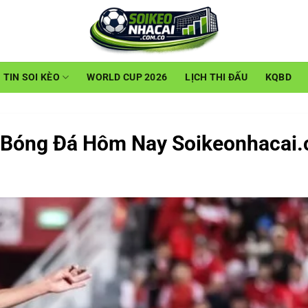
TIN SOI KÈO
WORLD CUP 2026
LỊCH THI ĐẤU
KQBD
 Bóng Đá Hôm Nay Soikeonhacai