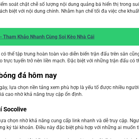
iểm soát chặt chẽ số lượng nội dung quảng bá hiển thị trong su
 tách biệt với nội dung chính. Nhằm hạn chế tối đa việc che kh
- Tham Khảo Nhanh Cùng Soi Kèo Nhà Cái
ó thể tập trung hoàn toàn vào diễn biến trận đấu trên sân cũng
trực tuyến trở nên liền mạch. Đặc biệt với những trận đấu có th
p bóng đá hôm nay
ngày, lựa chọn nền tảng xem phù hợp là yếu tố được nhiều ngườ
 cao nhờ khả năng truy cập ổn định.
í Socolive
lựa chọn nhờ khả năng cung cấp link nhanh và dễ truy cập. Ngư
g ký tài khoản. Điều này đặc biệt phù hợp với những ai muốn t