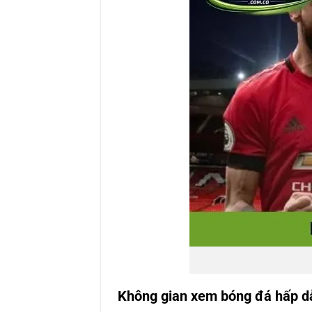
Không gian xem bóng đá hấp 