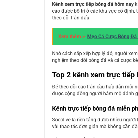
Kênh xem trực tiếp bóng đá hôm nay
k
cáo được bố trí ở các khu vực cố định,
theo dõi trận đấu.
Xem thêm >
Mẹo Cá Cược Bóng Đá 
Nhờ cách sắp xếp hợp lý đó, người xem c
nghiệm theo dõi bóng đá và cá cược kèo 
Top 2 kênh xem trực tiế
Để theo dõi các trận cầu hấp dẫn mỗi 
được cộng đồng người hâm mộ đánh giá
Kênh trực tiếp bóng đá miễn ph
Socolive là nền tảng được nhiều người 
vài thao tác đơn giản mà không cần đăn