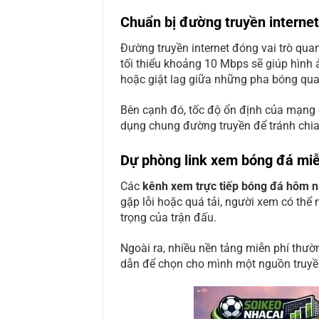
Chuẩn bị đường truyền internet
Đường truyền internet đóng vai trò quan
tối thiểu khoảng 10 Mbps sẽ giúp hình 
hoặc giật lag giữa những pha bóng qua
Bên cạnh đó, tốc độ ổn định của mạng c
dụng chung đường truyền để tránh chia
Dự phòng link xem bóng đá miễ
Các
kênh xem trực tiếp bóng đá hôm 
gặp lỗi hoặc quá tải, người xem có th
trọng của trận đấu.
Ngoài ra, nhiều nền tảng miễn phí thư
dẫn để chọn cho mình một nguồn truyền